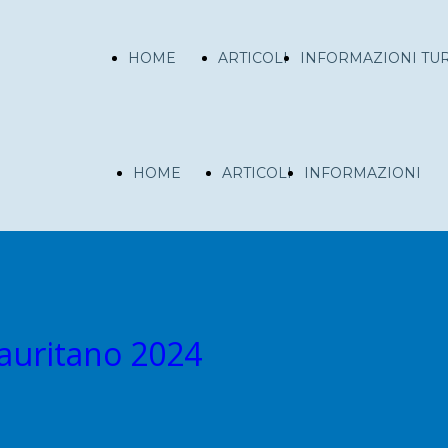
HOME
ARTICOLI
INFORMAZIONI TUR
PAGE
INFORMAZION
HOME
ARTICOLI
INFORMAZIONI
GENERALI
PAGE
TURISTICHE
INFORMAZIO
auritano 2024
GENERALI