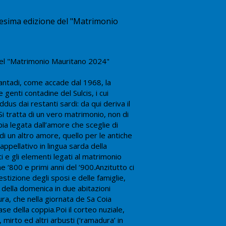
6esima edizione del "Matrimonio
del "Matrimonio Mauritano 2024"
Santadi, come accade dal 1968, la
 genti contadine del Sulcis, i cui
dus dai restanti sardi: da qui deriva il
 tratta di un vero matrimonio, non di
pia legata dall’amore che sceglie di
di un altro amore, quello per le antiche
ppellativo in lingua sarda della
i e gli elementi legati al matrimonio
ne ‘800 e primi anni del ‘900.Anzitutto ci
estizione degli sposi e delle famiglie,
 della domenica in due abitazioni
ura, che nella giornata de Sa Coia
se della coppia.Poi il corteo nuziale,
, mirto ed altri arbusti (‘ramadura’ in