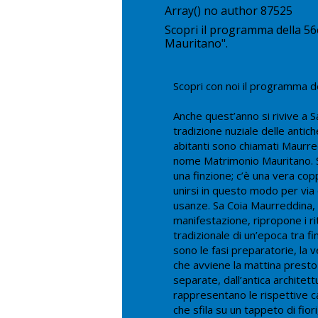
Array() no author 87525
Scopri il programma della 5
Mauritano".
Scopri con noi il programma 
Anche quest’anno si rivive a 
tradizione nuziale delle antiche
abitanti sono chiamati Maurred
nome Matrimonio Mauritano. Si
una finzione; c’è una vera cop
unirsi in questo modo per via 
usanze. Sa Coia Maurreddina, a
manifestazione, ripropone i rit
tradizionale di un’epoca tra fi
sono le fasi preparatorie, la v
che avviene la mattina presto
separate, dall’antica architett
rappresentano le rispettive ca
che sfila su un tappeto di fiori